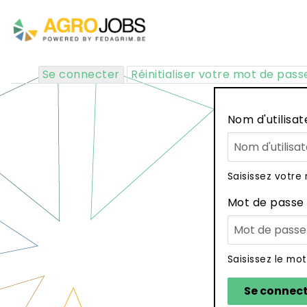
Skip
to
Navigation
main
navigation
principale
Onglets
Se connecter
(onglet
Réinitialiser votre mot de pass
actif)
principaux
Nom d'utilisat
Saisissez votre 
Mot de passe
Saisissez le mo
Se connec