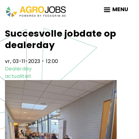
Skip
MENU
to
main
navigation
Succesvolle jobdate op
dealerday
vr, 03-11-2023 - 12:00
Dealerday
actualiteit
Teaser
afbeelding