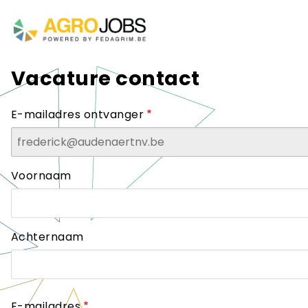
Skip
to
Hoofdnavigati
main
navigation
Vacature contact
E-mailadres ontvanger
Naam
Voornaam
Achternaam
E-mailadres