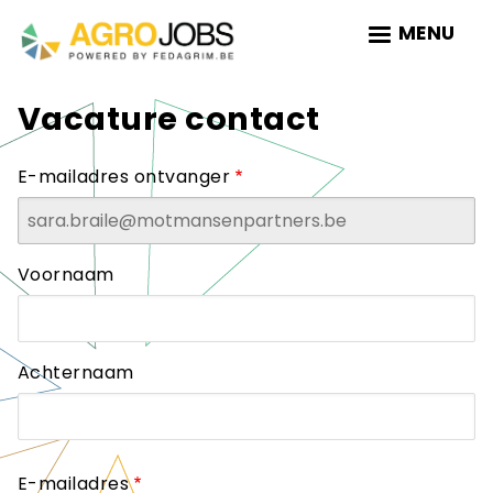
Skip
MENU
to
main
navigation
Vacature contact
E-mailadres ontvanger
Naam
Voornaam
Achternaam
E-mailadres