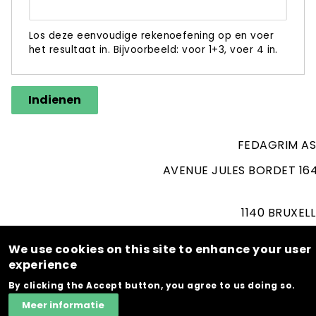
Los deze eenvoudige rekenoefening op en voer
het resultaat in. Bijvoorbeeld: voor 1+3, voer 4 in.
Indienen
FEDAGRIM AS
AVENUE JULES BORDET 164
1140 BRUXEL
T. 02/262.06
We use cookies on this site to enhance your user
BE 0407.230.150 (
experience
BRUSSE
By clicking the Accept button, you agree to us doing so.
Meer informatie