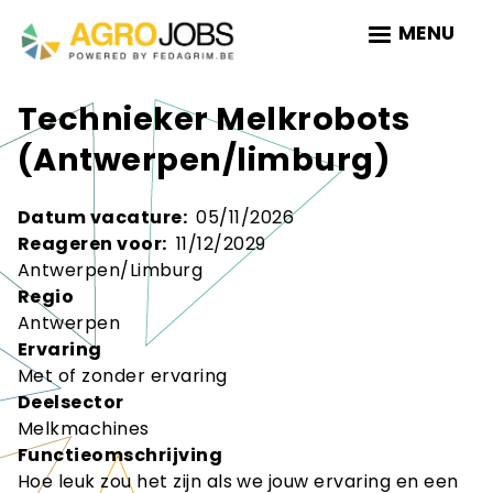
Skip
MENU
to
main
navigation
Technieker Melkrobots
(Antwerpen/limburg)
Datum vacature
05/11/2026
Reageren voor
11/12/2029
Antwerpen/Limburg
Regio
Antwerpen
Ervaring
Met of zonder ervaring
Deelsector
Melkmachines
Functieomschrijving
Hoe leuk zou het zijn als we jouw ervaring en een