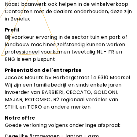
Naast baanwerk ook helpen in de winkelverkoop
Contacten met de dealers onderhouden, deze zijn
in Benelux
Profil
Bij voorkeur ervaring in de sector tuin en park of
landbouw machines zelfstandig kunnen werken
professioneel voorkomen tweetalig NL - FR en
ENG is een pluspunt
Présentation de l'entreprise
Jacobs Maurits bv Herbergstraat 14 9310 Moorsel
Wij zijn een familiebedrijf en sinds enkele jaren
invoerder van BARBIERI, CECCATO, GOLDONI,
MAJAR, ROTOMEC, R2 regionaal verdeler van
STIHL en TORO en andere merken
Notre offre
Goede verloning volgens onderlinge afspraak
Degelijke firmawagen - laptop - gsm