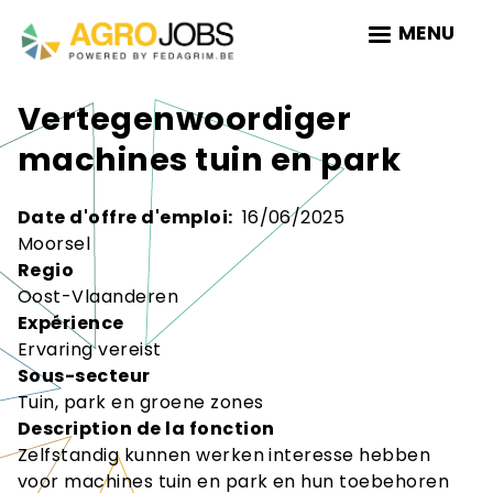
Skip
MENU
to
main
navigation
Vertegenwoordiger
machines tuin en park
Date d'offre d'emploi
16/06/2025
Moorsel
Regio
Oost-Vlaanderen
Expérience
Ervaring vereist
Sous-secteur
Tuin, park en groene zones
Description de la fonction
Zelfstandig kunnen werken interesse hebben
voor machines tuin en park en hun toebehoren