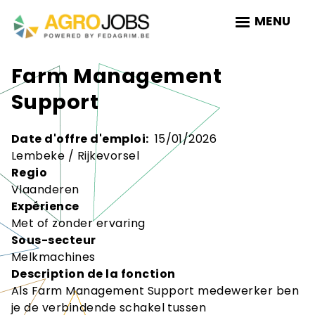
Skip
MENU
to
main
navigation
Farm Management
Support
Date d'offre d'emploi
15/01/2026
Lembeke / Rijkevorsel
Regio
Vlaanderen
Expérience
Met of zonder ervaring
Sous-secteur
Melkmachines
Description de la fonction
Als Farm Management Support medewerker ben
je de verbindende schakel tussen