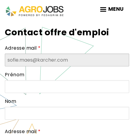
Skip
MENU
to
main
navigation
Contact offre d'emploi
Adresse mail
Nom
Prénom
Nom
Adresse mail